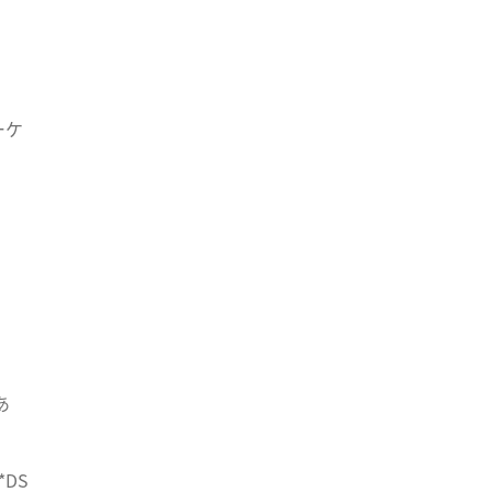
ーケ
あ
*
DS