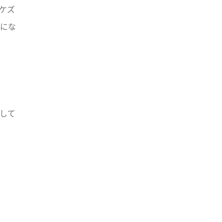
ケズ
にな
して