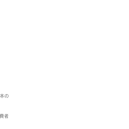
本の
費者