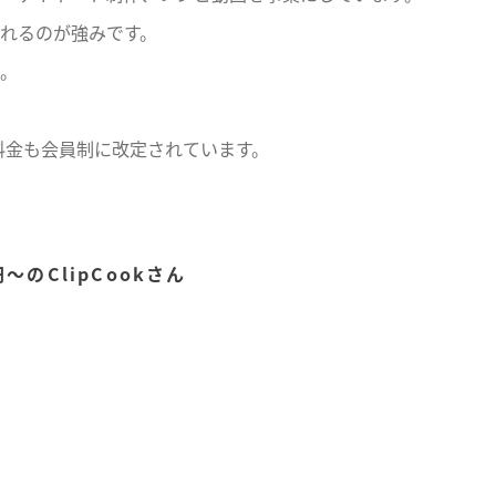
れるのが強みです。
。
、料金も会員制に改定されています。
円〜のClipCookさん